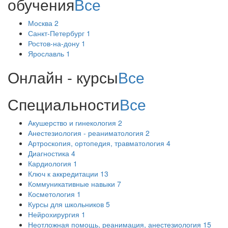
обучения
Все
Москва
2
Санкт-Петербург
1
Ростов-на-дону
1
Ярославль
1
Онлайн - курсы
Все
Специальности
Все
Акушерство и гинекология
2
Анестезиология - реаниматология
2
Артроскопия, ортопедия, травматология
4
Диагностика
4
Кардиология
1
Ключ к аккредитации
13
Коммуникативные навыки
7
Косметология
1
Курсы для школьников
5
Нейрохирургия
1
Неотложная помощь, реанимация, анестезиология
15