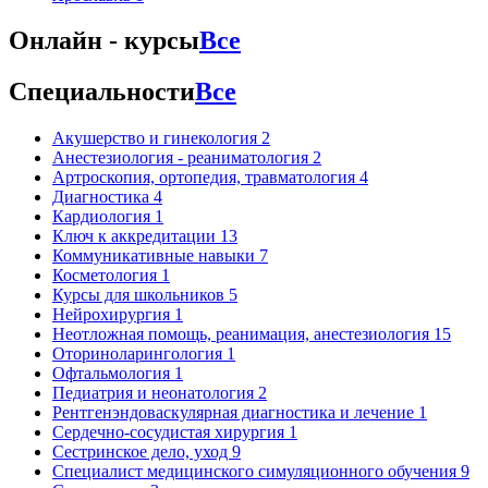
Онлайн - курсы
Все
Специальности
Все
Акушерство и гинекология
2
Анестезиология - реаниматология
2
Артроскопия, ортопедия, травматология
4
Диагностика
4
Кардиология
1
Ключ к аккредитации
13
Коммуникативные навыки
7
Косметология
1
Курсы для школьников
5
Нейрохирургия
1
Неотложная помощь, реанимация, анестезиология
15
Оториноларингология
1
Офтальмология
1
Педиатрия и неонатология
2
Рентгенэндоваскулярная диагностика и лечение
1
Сердечно-сосудистая хирургия
1
Сестринское дело, уход
9
Специалист медицинского симуляционного обучения
9