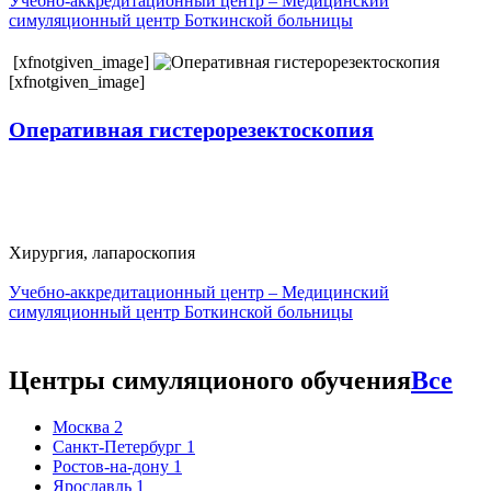
Учебно-аккредитационный центр – Медицинский
симуляционный центр Боткинской больницы
[xfnotgiven_image]
[xfnotgiven_image]
Оперативная гистерорезектоскопия
Хирургия, лапароскопия
Учебно-аккредитационный центр – Медицинский
симуляционный центр Боткинской больницы
Центры симуляционого обучения
Все
Москва
2
Санкт-Петербург
1
Ростов-на-дону
1
Ярославль
1