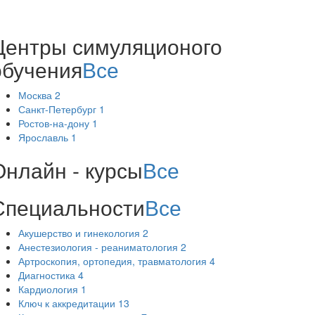
Центры симуляционого
обучения
Все
Москва
2
Санкт-Петербург
1
Ростов-на-дону
1
Ярославль
1
Онлайн - курсы
Все
Специальности
Все
Акушерство и гинекология
2
Анестезиология - реаниматология
2
Артроскопия, ортопедия, травматология
4
Диагностика
4
Кардиология
1
Ключ к аккредитации
13