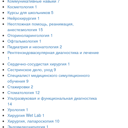
Коммуникативные навыки
7
Косметология
1
Курсы для школьников
5
Нейрохирургия
1
Неотложная помощь, реанимация,
анестезиология
15
Оториноларингология
1
Офтальмология
1
Педиатрия и неонатология
2
Рентгенэндоваскулярная диагностика и лечение
1
Сердечно-сосудистая хирургия
1
Сестринское дело, уход
9
Специалист медицинского симуляционного
обучения
9
Стажировки
2
Стоматология
12
Ультразвуковая и функциональная диагностика
14
Урология
1
Хирургия Wet Lab
1
Хирургия, лапароскопия
10
Эндовидеохирургия
1