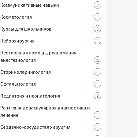
Коммуникативные навыки
7
Косметология
1
Курсы для школьников
5
Нейрохирургия
1
Неотложная помощь, реанимация,
анестезиология
15
Оториноларингология
1
Офтальмология
1
Педиатрия и неонатология
2
Рентгенэндоваскулярная диагностика и
лечение
1
Сердечно-сосудистая хирургия
1