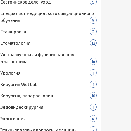
Сестринское дело, уход
9
Специалист медицинского симуляционного
обучения
9
Стажировки
2
Стоматология
12
Ультразвуковая и функциональная
диагностика
14
Урология
1
Хирургия Wet Lab
1
Хирургия, лапароскопия
10
Эндовидеохирургия
1
Эндоскопия
4
Этико-правовые вопросы медицины
2